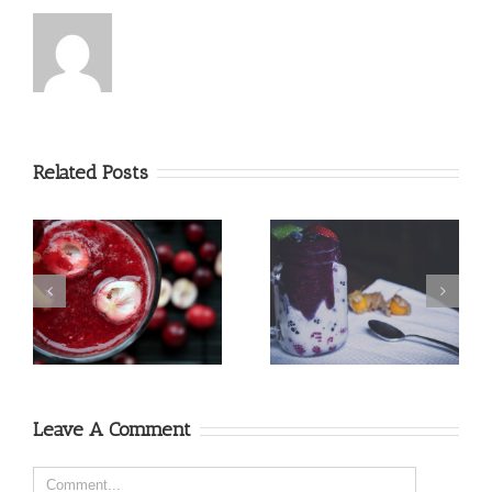
Related Posts
Der grüne Apfel Mango
Smoothie Bowl Rezept
go
Smoothie
Leave A Comment
Comment