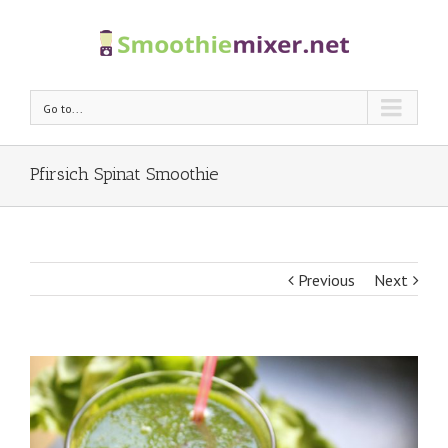
Go to...
Pfirsich Spinat Smoothie
Previous
Next
View
Larger
Image